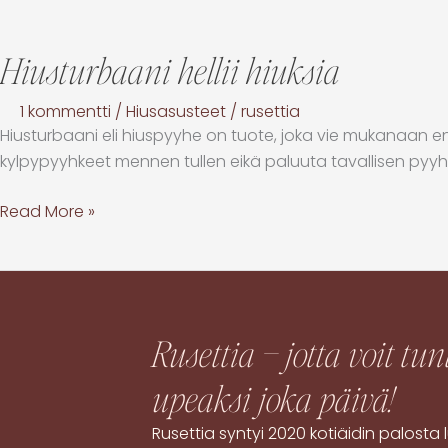
Hiusturbaani hellii hiuksia
1 kommentti
/
Hiusasusteet
/
rusettia
Hiusturbaani eli hiuspyyhe on tuote, joka vie mukanaan ens
kylpypyyhkeet mennen tullen eikä paluuta tavallisen pyy
Read More »
Rusettia – jotta voit tun
upeaksi
joka päivä!
Rusettia syntyi 2020 kotiäidin palost