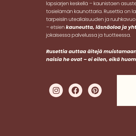
lapsiarjen keskellä – kaunistaen asusteil
tosielämän kaunottaria. Rusettia on la
tarpeisiin utealiaisuuden ja ruuhkavu
– etsien
kauneutta, läsnäoloa ja y
jokaisessa palvelussa ja tuotteessa.
R
usettia auttaa äitejä muistamaan
naisia he ovat – ei eilen, eikä huo
I
F
P
n
a
i
s
c
n
t
e
t
a
b
e
g
o
r
r
o
e