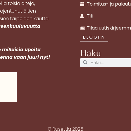
la toisia äitejä,
Toimitus- ja palau
ajentunut äitien
Tili
osien tarpeiden kautta
hteenkuuluvuutta
Tilaa uutiskirjeem
BLOGIIN
 millaisia upeita
Haku
menna vaan juuri nyt!
Search
Search
© Rusettia 2026