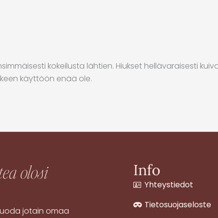
immäisesti kokeilusta lähtien. Hiukset hellävaraisesti kuiv
hkeen käyttöön enää ole.
tea olosi
Info
Yhteystiedot
Tietosuojaseloste
a luoda jotain omaa