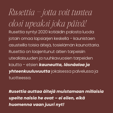
Rusettia – jotta voit tuntea
olosi
upeaksi
joka päivä!
Rusettia syntyi 2020 kotiäidin palosta luoda
jotain omaa lapsiarjen keskellä – kaunistaen
asusteilla toisia äitejä, tosielämän kaunottaria.
Rusettia on laajentunut äitien tarpeisiin
utealiaisuuden ja ruuhkavuosien tarpeiden
kautta – etsien
kauneutta, läsnäoloa ja
yhteenkuuluvuutta
jokaisessa palvelussa ja
tuotteessa.
R
usettia auttaa äitejä muistamaan millaisia
upeita naisia he ovat – ei eilen, eikä
huomenna vaan juuri nyt!