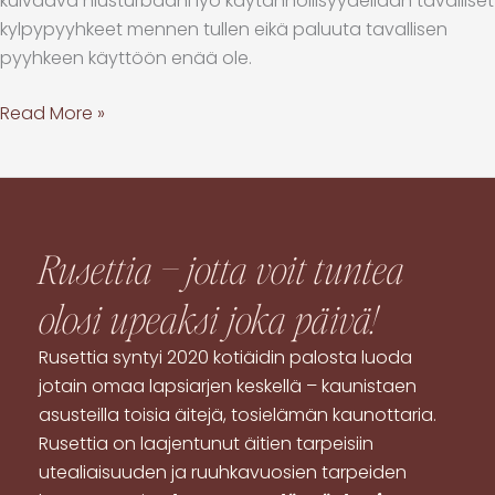
kuivaava hiusturbaani lyö käytännöllisyydellään tavalliset
kylpypyyhkeet mennen tullen eikä paluuta tavallisen
pyyhkeen käyttöön enää ole.
Read More »
Rusettia – jotta voit tuntea
olosi
upeaksi
joka päivä!
Rusettia syntyi 2020 kotiäidin palosta luoda
jotain omaa lapsiarjen keskellä – kaunistaen
asusteilla toisia äitejä, tosielämän kaunottaria.
Rusettia on laajentunut äitien tarpeisiin
utealiaisuuden ja ruuhkavuosien tarpeiden