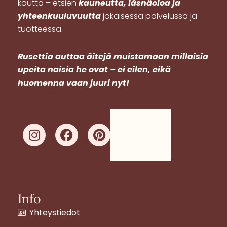
kautta – etsien
kauneutta, läsnäoloa ja
yhteenkuuluvuutta
jokaisessa palvelussa ja
tuotteessa.
R
usettia auttaa äitejä muistamaan millaisia
upeita naisia he ovat – ei eilen, eikä
huomenna vaan juuri nyt!
I
F
P
n
a
i
s
c
n
t
e
t
a
b
e
g
o
r
Info
r
o
e
Yhteystiedot
a
k
s