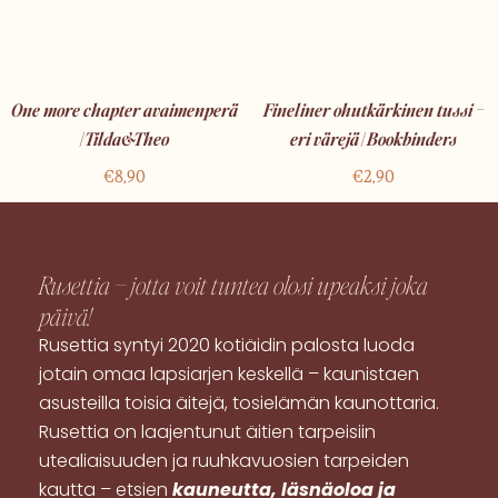
One more chapter avaimenperä
Fineliner ohutkärkinen tussi –
| Tilda&Theo
eri värejä | Bookbinders
€
8,90
€
2,90
Rusettia – jotta voit tuntea olosi
upeaksi
joka
päivä!
Rusettia syntyi 2020 kotiäidin palosta luoda
jotain omaa lapsiarjen keskellä – kaunistaen
asusteilla toisia äitejä, tosielämän kaunottaria.
Rusettia on laajentunut äitien tarpeisiin
utealiaisuuden ja ruuhkavuosien tarpeiden
kautta – etsien
kauneutta, läsnäoloa ja