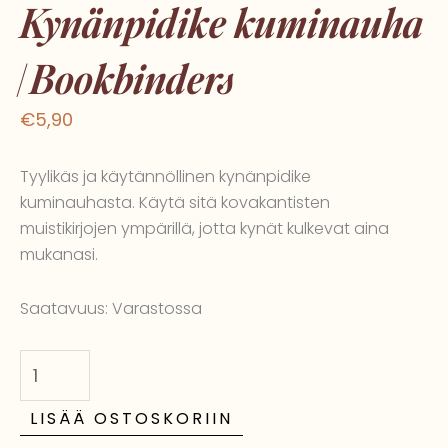
Kynänpidike kuminauha
| Bookbinders
€
5,90
Tyylikäs ja käytännöllinen kynänpidike
kuminauhasta. Käytä sitä kovakantisten
muistikirjojen ympärillä, jotta kynät kulkevat aina
mukanasi.
Kynänpidike
Saatavuus:
Varastossa
kuminauha
|
Bookbinders
määrä
LISÄÄ OSTOSKORIIN