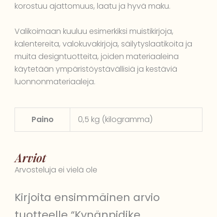
korostuu ajattomuus, laatu ja hyvä maku.
Valikoimaan kuuluu esimerkiksi muistikirjoja,
kalentereita, valokuvakirjoja, säilytyslaatikoita ja
muita designtuotteita, joiden materiaaleina
käytetään ympäristöystävällisiä ja kestäviä
luonnonmateriaaleja.
Paino
0,5 kg (kilogramma)
Arviot
Arvosteluja ei vielä ole
Kirjoita ensimmäinen arvio
tuotteelle “Kynänpidike