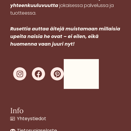
yhteenkuuluvuutta
jokaisessa palvelussa ja
tuotteessa.
R
usettia auttaa äitejä muistamaan millaisia
upeita naisia he ovat – ei eilen, eikä
huomenna vaan juuri nyt!
I
F
P
n
a
i
s
c
n
t
e
t
a
b
e
g
o
r
Info
r
o
e
Yhteystiedot
a
k
s
m
t
Tietosuojaseloste