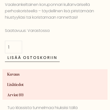
oli:
on:
Vaaleankeltainen koruponnari kullanvärisellä
€7,90.
€4,90.
perhoskoristeella – täydellinen lisä piristämään
hiustyyliäsi tai koristamaan rannettasi!
ByEloise
Saatavuus:
Varastossa
koruponnari,
vaaleankeltainen
perhonen
määrä
LISÄÄ OSTOSKORIIN
Kuvaus
Lisätiedot
Arviot (0)
Tuo klassista tunnelmaa hiuksiisi tällä