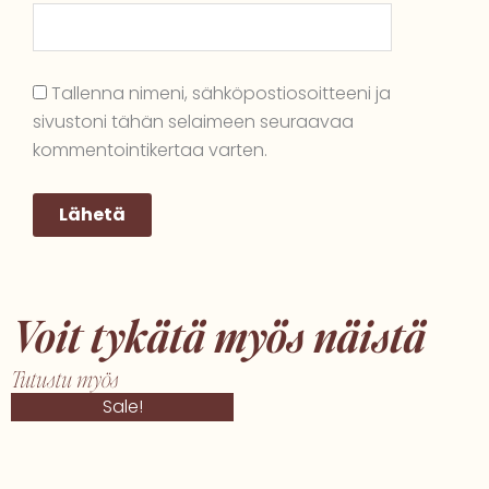
Tallenna nimeni, sähköpostiosoitteeni ja
sivustoni tähän selaimeen seuraavaa
kommentointikertaa varten.
Voit tykätä myös näistä
Tutustu myös
Alkuperäinen
Nykyinen
Sale!
hinta
hinta
oli:
on:
€16,90.
€9,00.