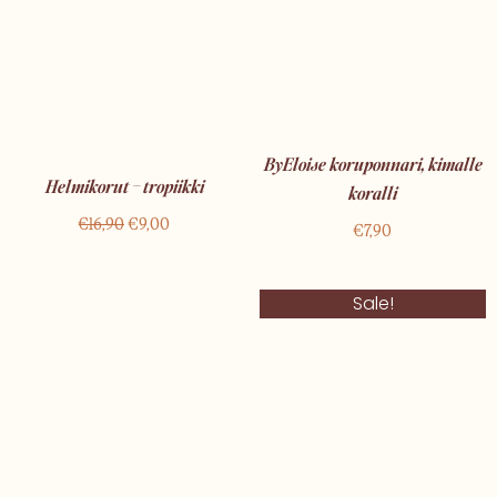
ByEloise koruponnari, kimalle
Helmikorut – tropiikki
koralli
€
16,90
€
9,00
€
7,90
Alkuperäinen
Nykyinen
Sale!
hinta
hinta
oli:
on:
€24,00.
€14,00.