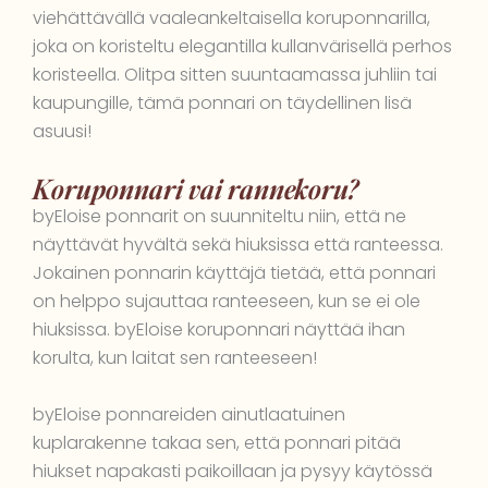
viehättävällä vaaleankeltaisella koruponnarilla,
joka on koristeltu elegantilla kullanvärisellä perhos
koristeella. Olitpa sitten suuntaamassa juhliin tai
kaupungille, tämä ponnari on täydellinen lisä
asuusi!
Koruponnari vai rannekoru?
byEloise ponnarit on suunniteltu niin, että ne
näyttävät hyvältä sekä hiuksissa että ranteessa.
Jokainen ponnarin käyttäjä tietää, että ponnari
on helppo sujauttaa ranteeseen, kun se ei ole
hiuksissa. byEloise koruponnari näyttää ihan
korulta, kun laitat sen ranteeseen!
byEloise ponnareiden ainutlaatuinen
kuplarakenne takaa sen, että ponnari pitää
hiukset napakasti paikoillaan ja pysyy käytössä