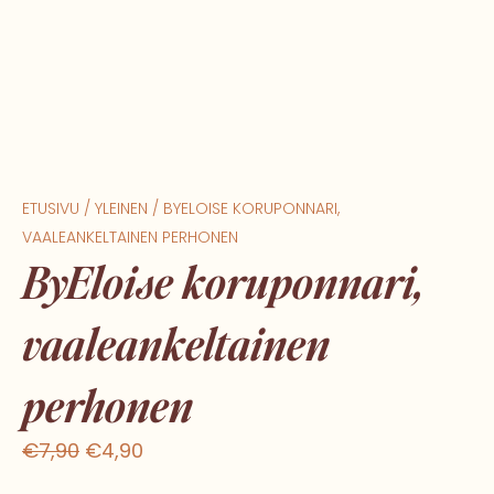
ETUSIVU
/
YLEINEN
/ BYELOISE KORUPONNARI,
VAALEANKELTAINEN PERHONEN
ByEloise koruponnari,
vaaleankeltainen
perhonen
Alkuperäinen
Nykyinen
€
7,90
€
4,90
hinta
hinta