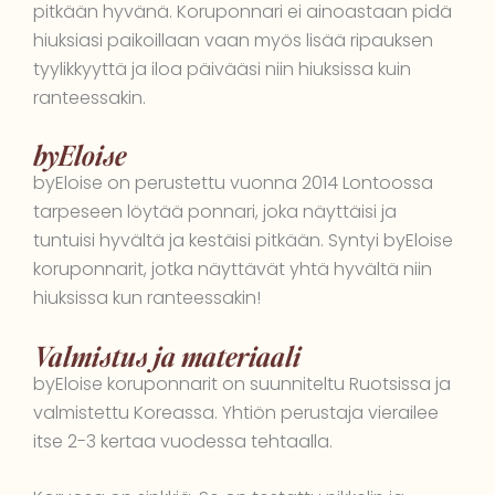
pitkään hyvänä. Koruponnari ei ainoastaan pidä
hiuksiasi paikoillaan vaan myös lisää ripauksen
tyylikkyyttä ja iloa päivääsi niin hiuksissa kuin
ranteessakin.
byEloise
byEloise on perustettu vuonna 2014 Lontoossa
tarpeseen löytää ponnari, joka näyttäisi ja
tuntuisi hyvältä ja kestäisi pitkään. Syntyi byEloise
koruponnarit, jotka näyttävät yhtä hyvältä niin
hiuksissa kun ranteessakin!
Valmistus ja materiaali
byEloise koruponnarit on suunniteltu Ruotsissa ja
valmistettu Koreassa. Yhtiön perustaja vierailee
itse 2-3 kertaa vuodessa tehtaalla.