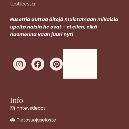
tuotteessa.
R
usettia auttaa äitejä muistamaan millaisia
upeita naisia he ovat – ei eilen, eikä
huomenna vaan juuri nyt!
I
F
P
n
a
i
s
c
n
t
e
t
a
b
e
g
o
r
Info
r
o
e
Yhteystiedot
a
k
s
m
t
Tietosuojaseloste