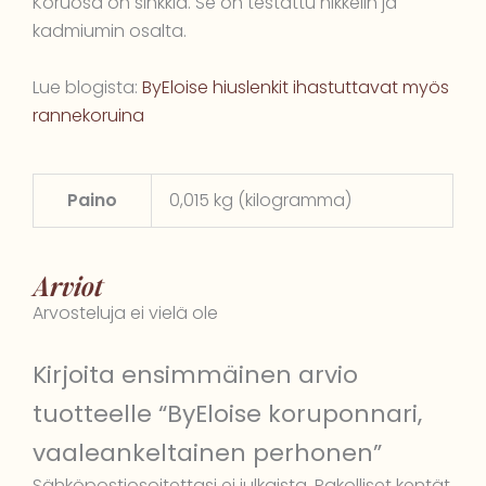
Koruosa on sinkkiä. Se on testattu nikkelin ja
kadmiumin osalta.
Lue blogista:
ByEloise hiuslenkit ihastuttavat myös
rannekoruina
Paino
0,015 kg (kilogramma)
Arviot
Arvosteluja ei vielä ole
Kirjoita ensimmäinen arvio
tuotteelle “ByEloise koruponnari,
vaaleankeltainen perhonen”
Sähköpostiosoitettasi ei julkaista.
Pakolliset kentät