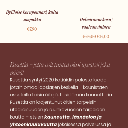
ByEloise koruponnari, kulta
simpukka
Helmirannekoru |
vaaleansininen
€
7,90
€
24,00
€
14,00
Rusettia – jotta voit tuntea olosi
upeaksi
joka
päivä!
Rusettia syntyi 2020 kotiäidin palosta luoda
jotain omaa lapsiarjen keskellä – kaunistaen
asusteilla toisia äitejä, tosielämän kaunottaria.
Rusettia on laajentunut äitien tarpeisiin
utealiaisuuden ja ruuhkavuosien tarpeiden
kautta – etsien
kauneutta, läsnäoloa ja
yhteenkuuluvuutta
jokaisessa palvelussa ja