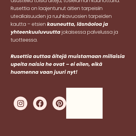
asusteilla toisia äitejä, tosielämän kaunottaria.
Rusettia on laajentunut äitien tarpeisiin
utealiaisuuden ja ruuhkavuosien tarpeiden
kautta – etsien
kauneutta, läsnäoloa ja
yhteenkuuluvuutta
jokaisessa palvelussa ja
tuotteessa.
R
usettia auttaa äitejä muistamaan millaisia
upeita naisia he ovat – ei eilen, eikä
huomenna vaan juuri nyt!
I
F
P
n
a
i
s
c
n
t
e
t
a
b
e