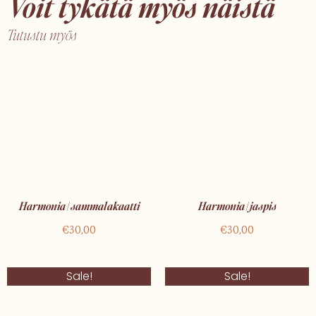
Voit tykätä myös näistä
Tutustu myös
Harmonia | sammalakaatti
Harmonia | jaspis
€
30,00
€
30,00
Alkuperäinen
Nykyinen
Alkuperäinen
Nykyinen
Sale!
Sale!
hinta
hinta
hinta
hinta
oli:
on:
oli:
on:
€9,90.
€8,00.
€7,90.
€4,90.