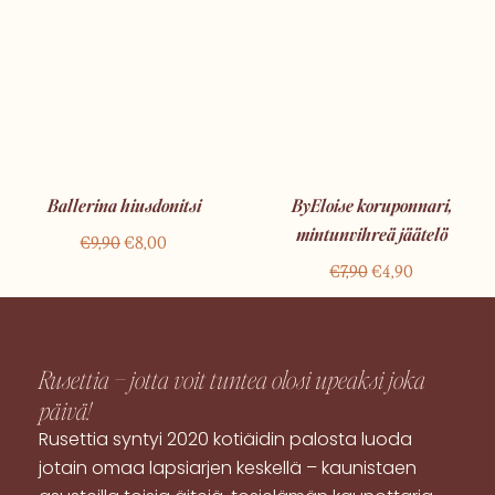
Ballerina hiusdonitsi
ByEloise koruponnari,
mintunvihreä jäätelö
€
9,90
€
8,00
€
7,90
€
4,90
Rusettia – jotta voit tuntea olosi
upeaksi
joka
päivä!
Rusettia syntyi 2020 kotiäidin palosta luoda
jotain omaa lapsiarjen keskellä – kaunistaen