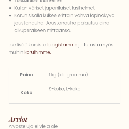
Tsekkiläiset lasihelmet
Kullan väriset japanilaiset lasihelmet
Korun sisällä kulkee erittäin vahva läpinäkyvä
joustonauha. Joustonauha palautuu aina
alkuperäiseen mittaansa.
Lue lisää koruista
blogistamme
ja tutustu myös
muihin
koruihimme.
Paino
1 kg (kilogramma)
S-koko, L-koko
Koko
Arviot
Arvosteluja ei vielä ole