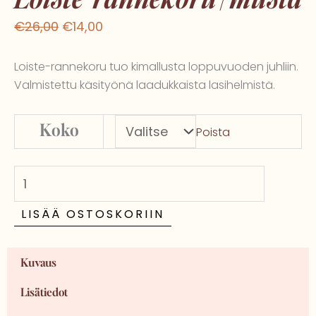
Alkuperäinen
Nykyinen
€
26,00
€
14,00
hinta
hinta
oli:
on:
Loiste-rannekoru tuo kimallusta loppuvuoden juhliin.
€26,00.
€14,00.
Valmistettu käsityönä laadukkaista lasihelmistä.
Loiste-
Koko
Poista
rannekoru
|
musta
määrä
LISÄÄ OSTOSKORIIN
Kuvaus
Lisätiedot