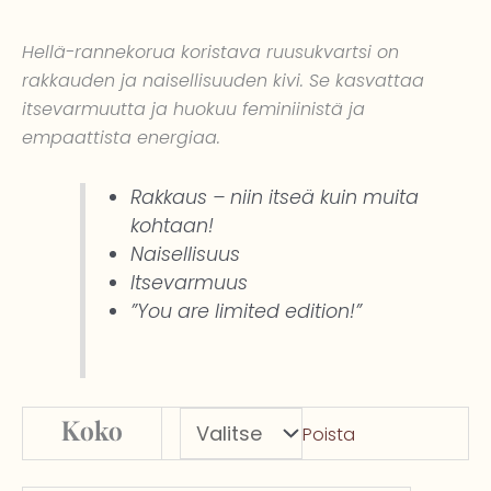
Hellä-rannekorua koristava ruusukvartsi on
rakkauden ja naisellisuuden kivi. Se kasvattaa
itsevarmuutta ja huokuu feminiinistä ja
empaattista energiaa.
Rakkaus – niin itseä kuin muita
kohtaan!
Naisellisuus
Itsevarmuus
”You are limited edition!”
Hellä-
Koko
Poista
rannekoru
valkoinen