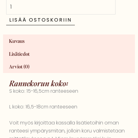
|
ruusukvartsi
määrä
LISÄÄ OSTOSKORIIN
Kuvaus
Lisätiedot
Arviot (0)
Rannekorun koko:
S koko: 15-16,5cm ranteeseen
L koko: 16,5-18cm ranteeseen
Voit myös kirjoittaa kassalla lisätietoihin oman
ranteesi ympärysmitan, jolloin koru valmistetaan