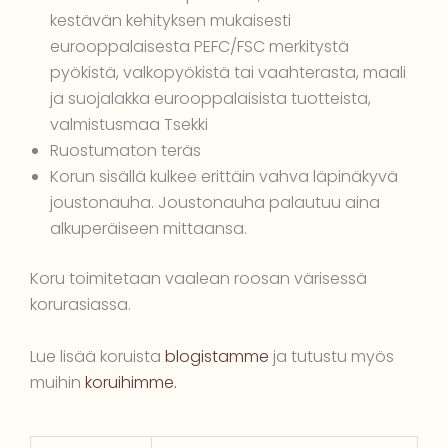
kestävän kehityksen mukaisesti
eurooppalaisesta PEFC/FSC merkitystä
pyökistä, valkopyökistä tai vaahterasta, maali
ja suojalakka eurooppalaisista tuotteista,
valmistusmaa Tsekki
Ruostumaton teräs
Korun sisällä kulkee erittäin vahva läpinäkyvä
joustonauha. Joustonauha palautuu aina
alkuperäiseen mittaansa.
Koru toimitetaan vaalean roosan värisessä
korurasiassa.
Lue lisää koruista
blogistamme
ja tutustu myös
muihin
koruihimme.