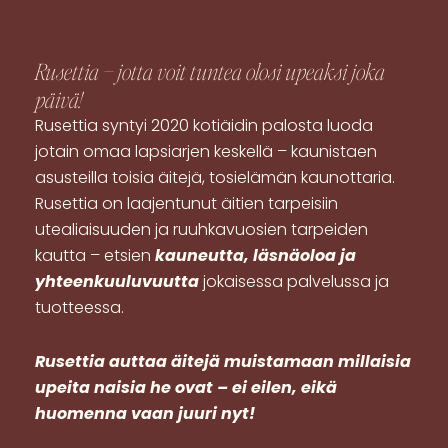
Rusettia – jotta voit tuntea olosi
upeaksi
joka
päivä!
Rusettia syntyi 2020 kotiäidin palosta luoda
jotain omaa lapsiarjen keskellä – kaunistaen
asusteilla toisia äitejä, tosielämän kaunottaria.
Rusettia on laajentunut äitien tarpeisiin
utealiaisuuden ja ruuhkavuosien tarpeiden
kautta – etsien
kauneutta, läsnäoloa ja
yhteenkuuluvuutta
jokaisessa palvelussa ja
tuotteessa.
R
usettia auttaa äitejä muistamaan millaisia
upeita naisia he ovat – ei eilen, eikä
huomenna vaan juuri nyt!