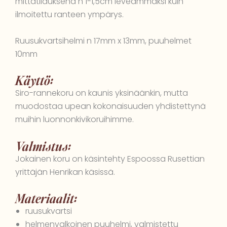
mittatilauksena n 1-1,5cm leveämmäksi kuin
ilmoitettu ranteen ympärys.
Ruusukvartsihelmi n 17mm x 13mm, puuhelmet
10mm
Käyttö:
Siro-rannekoru on kaunis yksinäänkin, mutta
muodostaa upean kokonaisuuden yhdistettynä
muihin luonnonkivikoruihimme.
Valmistus:
Jokainen koru on käsintehty Espoossa Rusettian
yrittäjän Henrikan käsissä.
Materiaalit:
ruusukvartsi
helmenvalkoinen puuhelmi, valmistettu