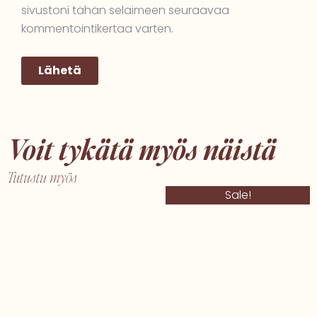
sivustoni tähän selaimeen seuraavaa
kommentointikertaa varten.
Voit tykätä myös näistä
Tutustu myös
Alkuperäinen
Nykyinen
Sale!
hinta
hinta
oli:
on:
€16,90.
€9,00.