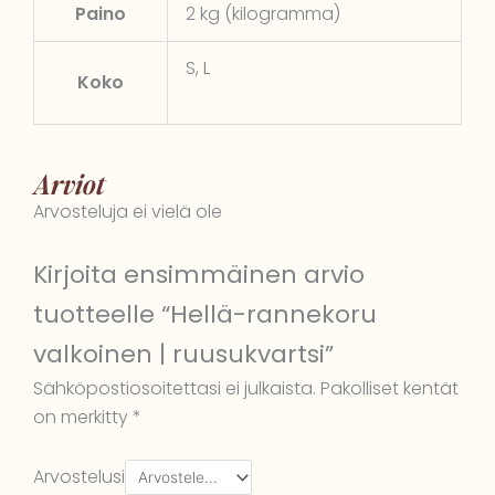
Paino
2 kg (kilogramma)
S, L
Koko
Arviot
Arvosteluja ei vielä ole
Kirjoita ensimmäinen arvio
tuotteelle “Hellä-rannekoru
valkoinen | ruusukvartsi”
Sähköpostiosoitettasi ei julkaista.
Pakolliset kentät
on merkitty
*
Arvostelusi