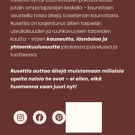
jotain omaa lapsiarjen keskellä – kaunistaen
asusteilla toisia äitejä, tosielämän kaunottaria.
Rusettia on laajentunut äitien tarpeisiin
utealiaisuuden ja ruuhkavuosien tarpeiden
kautta – etsien
kauneutta, läsnäoloa ja
yhteenkuuluvuutta
jokaisessa palvelussa ja
tuotteessa.
R
usettia auttaa äitejä muistamaan millaisia
upeita naisia he ovat – ei eilen, eikä
huomenna vaan juuri nyt!
I
F
P
n
a
i
s
c
n