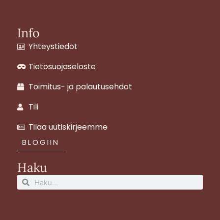
t
e
t
a
b
e
g
o
r
Info
r
o
e
Yhteystiedot
a
k
s
m
t
Tietosuojaseloste
Toimitus- ja palautusehdot
Tili
Tilaa uutiskirjeemme
BLOGIIN
Haku
Search
Search