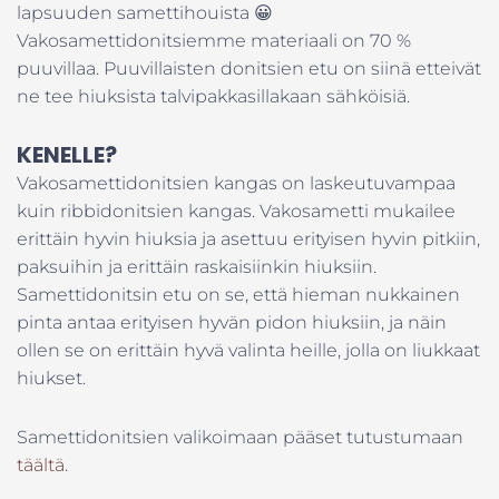
lapsuuden samettihouista 😀
Vakosamettidonitsiemme materiaali on 70 %
puuvillaa. Puuvillaisten donitsien etu on siinä etteivät
ne tee hiuksista talvipakkasillakaan sähköisiä.
KENELLE?
Vakosamettidonitsien kangas on laskeutuvampaa
kuin ribbidonitsien kangas. Vakosametti mukailee
erittäin hyvin hiuksia ja asettuu erityisen hyvin pitkiin,
paksuihin ja erittäin raskaisiinkin hiuksiin.
Samettidonitsin etu on se, että hieman nukkainen
pinta antaa erityisen hyvän pidon hiuksiin, ja näin
ollen se on erittäin hyvä valinta heille, jolla on liukkaat
hiukset.
Samettidonitsien valikoimaan pääset tutustumaan
täältä
.