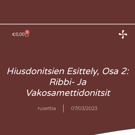
Siirry
sisältöön
0
Cart
€
0,00
Hiusdonitsien Esittely, Osa 2:
Ribbi- Ja
Vakosamettidonitsit
rusettia
07/03/2023