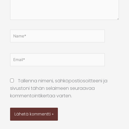
Name*
Email*
Kotis
osoit
Tallenna nimeni, sähköpostiosoitteeni ja
sivustoni tähän selaimeen seuraavaa
kommentointikertaa varten.