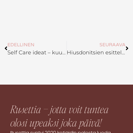
Prev
Ne
EDELLINEN
SEURAAVA
Self Care ideat – kuukausi kuukaudelta
Hiusdonitsien esittely, Osa 3: Klassiset hiusdonitsit
Rusettia – jotta voit tuntea
olosi
upeaksi
joka päivä!
Rusettia syntyi 2020 kotiäidin palosta luoda