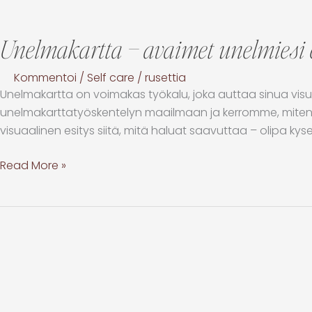
Unelmakartta – avaimet unelmiesi 
Kommentoi
/
Self care
/
rusettia
Unelmakartta on voimakas työkalu, joka auttaa sinua vis
unelmakarttatyöskentelyn maailmaan ja kerromme, miten 
visuaalinen esitys siitä, mitä haluat saavuttaa – olipa kyse
Read More »
Mitä
eroa
on
pienillä
ja
suurilla