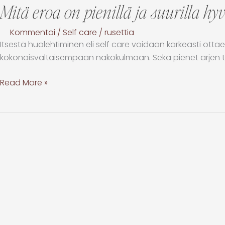
Mitä eroa on pienillä ja suurilla hy
Kommentoi
/
Self care
/
rusettia
Itsestä huolehtiminen eli self care voidaan karkeasti ottaen
kokonaisvaltaisempaan näkökulmaan. Sekä pienet arjen teot jo
Read More »
Voimakortit:
Inspiraatiota
ja
tukea
jokapäiväisiin
hetkiin