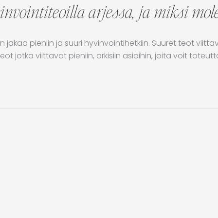
vinvointiteoilla arjessa, ja miksi mo
 jakaa pieniin ja suuri hyvinvointihetkiin. Suuret teot viit
tka viittavat pieniin, arkisiin asioihin, joita voit toteutt