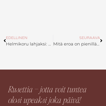
Prev
Ne
EDELLINEN
SEURAAVA
Helmikoru lahjaksi: Miten valita täydellinen helmikoru lahjaksi?
Mitä eroa on pienillä ja suurilla hyvinvointiteoilla arjessa, ja miksi molemmat ovat tärkeitä?
Rusettia – jotta voit tuntea
olosi
upeaksi
joka päivä!