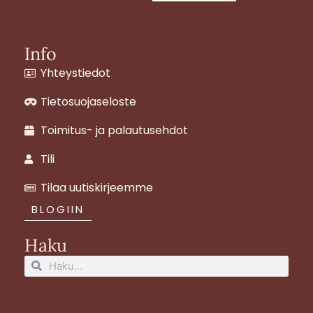
t
e
t
a
b
e
g
o
r
Info
r
o
e
Yhteystiedot
a
k
s
m
t
Tietosuojaseloste
Toimitus- ja palautusehdot
Tili
Tilaa uutiskirjeemme
BLOGIIN
Haku
Search
Search