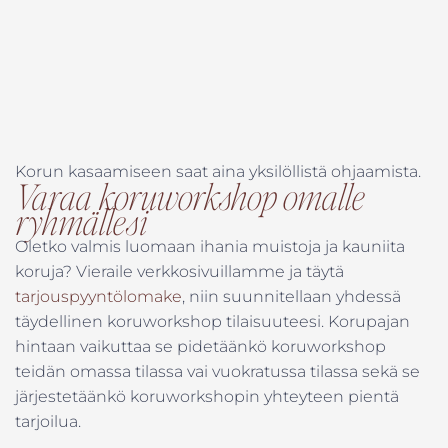
Korun kasaamiseen saat aina yksilöllistä ohjaamista.
Varaa koruworkshop omalle
ryhmällesi
Oletko valmis luomaan ihania muistoja ja kauniita
koruja? Vieraile verkkosivuillamme ja täytä
tarjouspyyntölomake
, niin suunnitellaan yhdessä
täydellinen koruworkshop tilaisuuteesi. Korupajan
hintaan vaikuttaa se pidetäänkö koruworkshop
teidän omassa tilassa vai vuokratussa tilassa sekä se
järjestetäänkö koruworkshopin yhteyteen pientä
tarjoilua.