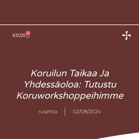
Siirry
sisältöön
0
Cart
€
0,00
Koruilun Taikaa Ja
Yhdessäoloa: Tutustu
Koruworkshoppeihimme
rusettia
02/08/2024