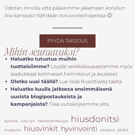
Odotan innolla, että pääsemme jakamaan koruilun
iloa kanssasi! Nähdään koruworkshopeissa 🙂
PYYDÄ TARJOUS
Mihin seuraavaksi?
Haluatko tutustua muihin
tuotteisiimme?
Löydät
verkkokaupastamme
myös
laadukkaat kotimaiset helmikorut ja asusteet.
Oletko uusi täällä?
Lue lisää Rusettiasta
täältä.
Haluatko kuulla jatkossa ensimmäisenä
uusista blogipostauksista ja
kampanjoista?
Tilaa uutiskirjeemme alta.
hiusdonitsi
byeloise
curly girl
hakukonenäkyvyys
hiusvinkit
hyvinvointi
joulu
hiuspyyhe
isänpäivä