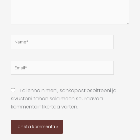
Name*
Email*
Kotis
osoit
Tallenna nimeni, sähköpostiosoitteeni ja
sivustoni tähän selaimeen seuraavaa
kommentointikertaa varten.