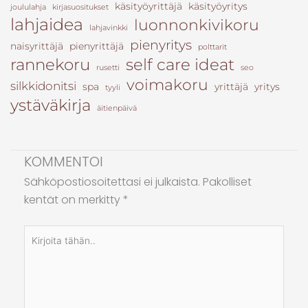
käsityöyrittäjä
käsityöyritys
joululahja
kirjasuositukset
lahjaidea
luonnonkivikoru
lahjavinkki
pienyritys
naisyrittäjä
pienyrittäjä
polttarit
rannekoru
self care ideat
rusetti
seo
voimakoru
silkkidonitsi
spa
yrittäjä
yritys
tyyli
ystäväkirja
äitienpäivä
KOMMENTOI
Sähköpostiosoitettasi ei julkaista.
Pakolliset
kentät on merkitty
*
Kirjoita
tähän..