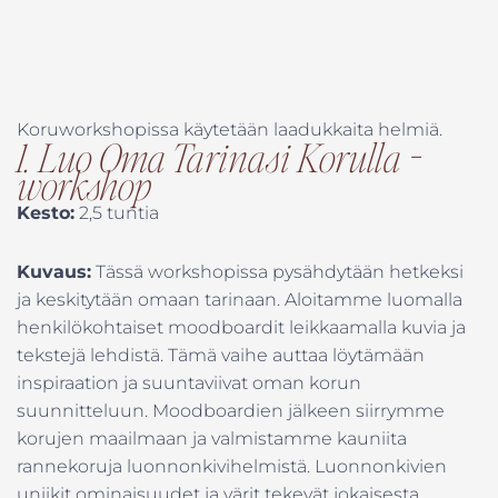
Koruworkshopissa käytetään laadukkaita helmiä.
1. Luo Oma Tarinasi Korulla -
workshop
Kesto:
2,5 tuntia
Kuvaus:
Tässä workshopissa pysähdytään hetkeksi
ja keskitytään omaan tarinaan. Aloitamme luomalla
henkilökohtaiset moodboardit leikkaamalla kuvia ja
tekstejä lehdistä. Tämä vaihe auttaa löytämään
inspiraation ja suuntaviivat oman korun
suunnitteluun. Moodboardien jälkeen siirrymme
korujen maailmaan ja valmistamme kauniita
rannekoruja luonnonkivihelmistä. Luonnonkivien
uniikit ominaisuudet ja värit tekevät jokaisesta