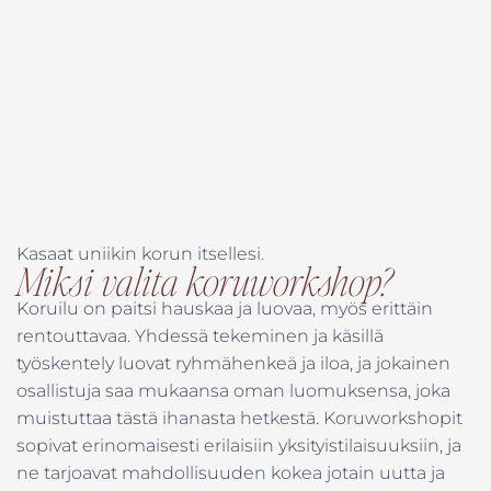
Kasaat uniikin korun itsellesi.
Miksi valita koruworkshop?
Koruilu on paitsi hauskaa ja luovaa, myös erittäin
rentouttavaa. Yhdessä tekeminen ja käsillä
työskentely luovat ryhmähenkeä ja iloa, ja jokainen
osallistuja saa mukaansa oman luomuksensa, joka
muistuttaa tästä ihanasta hetkestä. Koruworkshopit
sopivat erinomaisesti erilaisiin yksityistilaisuuksiin, ja
ne tarjoavat mahdollisuuden kokea jotain uutta ja