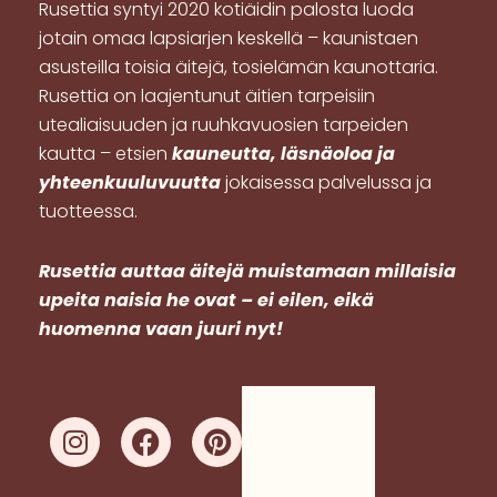
Rusettia syntyi 2020 kotiäidin palosta luoda
jotain omaa lapsiarjen keskellä – kaunistaen
asusteilla toisia äitejä, tosielämän kaunottaria.
Rusettia on laajentunut äitien tarpeisiin
utealiaisuuden ja ruuhkavuosien tarpeiden
kautta – etsien
kauneutta, läsnäoloa ja
yhteenkuuluvuutta
jokaisessa palvelussa ja
tuotteessa.
R
usettia auttaa äitejä muistamaan millaisia
upeita naisia he ovat – ei eilen, eikä
huomenna vaan juuri nyt!
I
F
P
n
a
i
s
c
n