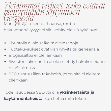
Yleisimmät virheet, jotka estävät
pienyrittäjän löytymisen
Googlesta
Moni yrittäjä tekee parhaansa, mutta
hakukonenäkyvyys ei silti kehity. Yleisiä syitä ovat:
Sivustolla ei ole selkeitä avainsanoja
Tuotekuvaukset ovat liian lyhyitä tai geneerisiä
Blogisisältöä ei ole lainkaan
Sivuston rakennetta ei ole mietitty hakukoneiden
näkökulmasta
SEO tuntuu liian tekniseltä, joten sitä ei aloiteta
ollenkaan
Todellisuudessa SEO voi olla
yksinkertaista ja
käytännönläheistä
, kun tietää mitä tekee.