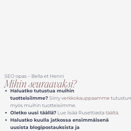
SEO opas – Bella et Henni
Mihin seuraavaksi?
Haluatko tutustua muihin
tuotteisiimme?
Siirry
verkkokauppaamme
tutustu
myös muihin tuotteisiimme.
Oletko uusi täällä?
Lue lisää Rusettiasta
täältä.
Haluatko kuulla jatkossa ensimmäisenä
uusista blogipostauksista ja