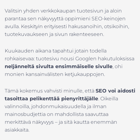
Valitsin yhden verkkokaupan tuotesivun ja aloin
parantaa sen näkyvyyttä oppimieni SEO-keinojen
avulla. Keskityin erityisesti hakusanoihin, otsikoihin,
tuotekuvaukseen ja sivun rakenteeseen.
Kuukauden aikana tapahtui jotain todella
rohkaisevaa: tuotesivu nousi Googlen hakutuloksissa
neljänneltä sivulta ensimmäiselle sivulle
, ohi
monien kansainvälisten ketjukauppojen.
Tämä kokemus vahvisti minulle, että
SEO voi aidosti
tasoittaa pelikenttää pienyrittäjälle
. Oikeilla
valinnoilla, johdonmukaisuudella ja ilman
mainosbudjettia on mahdollista saavuttaa
merkittävä näkyvyys – ja sitä kautta enemmän
asiakkaita.