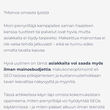
*
Mainos omasta työstä
Moni pienyrittäjä kamppailee saman haasteen
kanssa: tuotteet tai palvelut ovat hyviä, mutta
asiakkaita ei löydy tarpeeksi. Maksettua mainontaa ei
ole varaa tehdä jatkuvasti – eikä se tunnu edes
omalta tavalta kasvaa.
Hyvä uutinen on tämä:
asiakkaita voi saada myös
ilman mainosbudjettia
. Hakukoneoptimointi eli
SEO tarjoaa pitkäjänteisen ja kustannustehokkaan
tavan kasvattaa näkyvyyttä ja myyntiä.
Tässä artikkelissa käyn läpi omista kokemuksistani
oppineena, miten pienyrittäjä voi hyödyntää SEOa
käytännössä – ja miten pääset alkuun ilman teknistä