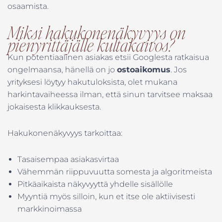
osaamista.
Miksi hakukonenäkyvyys on
pienyrittäjälle kultakaivos?
Kun potentiaalinen asiakas etsii Googlesta ratkaisua
ongelmaansa, hänellä on jo
ostoaikomus
. Jos
yrityksesi löytyy hakutuloksista, olet mukana
harkintavaiheessa ilman, että sinun tarvitsee maksaa
jokaisesta klikkauksesta.
Hakukonenäkyvyys tarkoittaa:
Tasaisempaa asiakasvirtaa
Vähemmän riippuvuutta somesta ja algoritmeista
Pitkäaikaista näkyvyyttä yhdelle sisällölle
Myyntiä myös silloin, kun et itse ole aktiivisesti
markkinoimassa