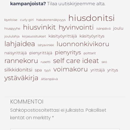
kampanjoista?
Tilaa uutiskirjeemme alta.
hiusdonitsi
byeloise
curly girl
hakukonenäkyvyys
hiusvinkit
hyvinvointi
joulu
hiuspyyhe
isänpäivä
käsityöyrittäjä
käsityöyritys
joululahja
kirjasuositukset
lahjaidea
luonnonkivikoru
lahjavinkki
pienyritys
naisyrittäjä
pienyrittäjä
polttarit
rannekoru
self care ideat
rusetti
seo
voimakoru
silkkidonitsi
spa
yrittäjä
yritys
tyyli
ystäväkirja
äitienpäivä
KOMMENTOI
Sähköpostiosoitettasi ei julkaista.
Pakolliset
kentät on merkitty
*