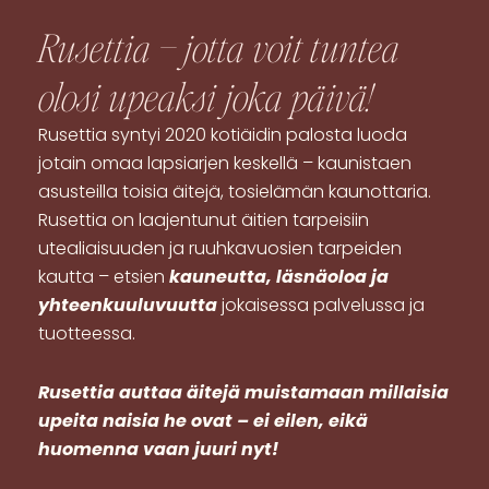
Rusettia – jotta voit tuntea
olosi
upeaksi
joka päivä!
Rusettia syntyi 2020 kotiäidin palosta luoda
jotain omaa lapsiarjen keskellä – kaunistaen
asusteilla toisia äitejä, tosielämän kaunottaria.
Rusettia on laajentunut äitien tarpeisiin
utealiaisuuden ja ruuhkavuosien tarpeiden
kautta – etsien
kauneutta, läsnäoloa ja
yhteenkuuluvuutta
jokaisessa palvelussa ja
tuotteessa.
R
usettia auttaa äitejä muistamaan millaisia
upeita naisia he ovat – ei eilen, eikä
huomenna vaan juuri nyt!