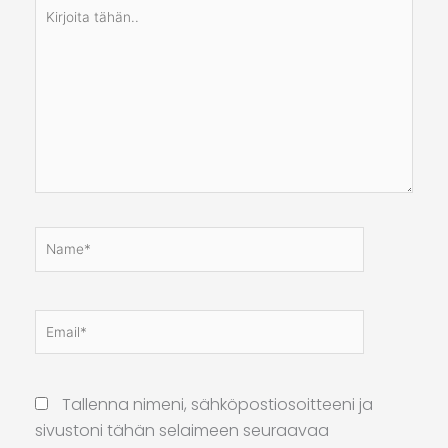
Kirjoita
tähän..
Name*
Email*
Kotis
osoit
Tallenna nimeni, sähköpostiosoitteeni ja
sivustoni tähän selaimeen seuraavaa