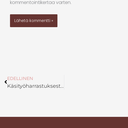
kommentointikertaa varten.
Prev
EDELLINEN
Käsityöharrastuksesta kannattavaksi yritykseksi – näin pääset alkuun