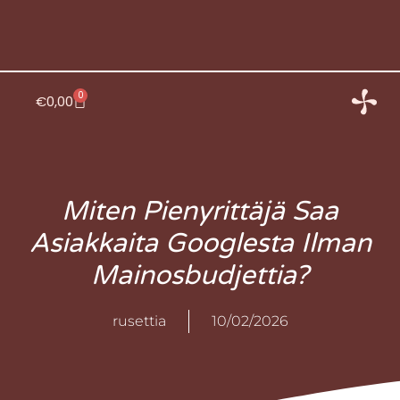
Siirry
sisältöön
0
Cart
€
0,00
Miten Pienyrittäjä Saa
Asiakkaita Googlesta Ilman
Mainosbudjettia?
rusettia
10/02/2026